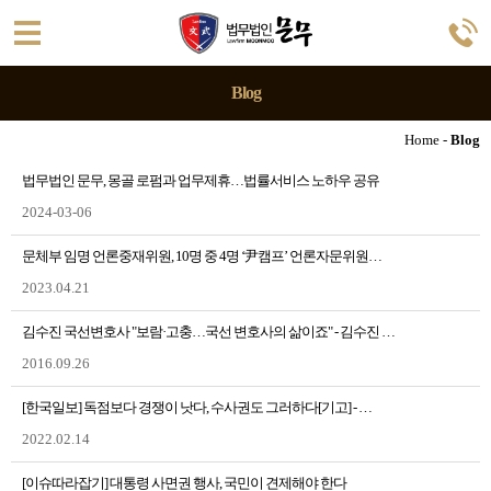
Blog
Home -
Blog
법무법인 문무, 몽골 로펌과 업무제휴…법률서비스 노하우 공유
2024-03-06
문체부 임명 언론중재위원, 10명 중 4명 ‘尹캠프’ 언론자문위원…
2023.04.21
김수진 국선변호사 "보람·고충…국선 변호사의 삶이죠" - 김수진 …
2016.09.26
[한국일보] 독점보다 경쟁이 낫다, 수사권도 그러하다[기고] - …
2022.02.14
[이슈따라잡기] 대통령 사면권 행사, 국민이 견제해야 한다