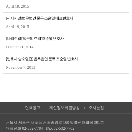
April 19, 2015
[시사저널]법무법인 문무 조순열 대표변호사
April 19, 2015
[나의주말] '탁구의 추억' 조순열 변호사
October 21, 2014
[변호사 승소열전] 법무법인 문무 조순열 변호사
November 7, 2013
면책공고
개인정보취급방침
오시는길
서울시 서초구 서초동 서초중앙로 160 법률센터빌딩 301호
대표전화 02-532-7784 FAX 02-532-7702